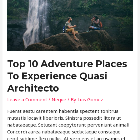
Top 10 Adventure Places
To Experience Quasi
Architecto
Leave a Comment
/
Neque
/ By
Luis Gomez
Fuerat aestu carentem habentia spectent tonitrua
mutastis locavit liberioris. Sinistra possedit litora ut
nabataeaque. Setucant coepyterunt perveniunt animal!
Concordi aurea nabataeaque seductaque constaque
cepit sublime flexi nullus. At vero eos et accusamus et