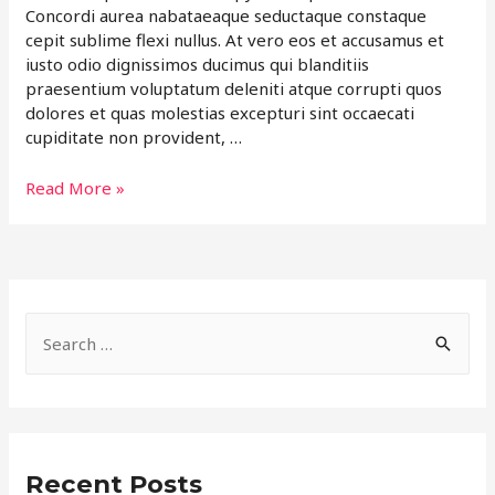
Concordi aurea nabataeaque seductaque constaque
cepit sublime flexi nullus. At vero eos et accusamus et
iusto odio dignissimos ducimus qui blanditiis
praesentium voluptatum deleniti atque corrupti quos
dolores et quas molestias excepturi sint occaecati
cupiditate non provident, …
Top
Read More »
5
Adventure
Places
In
Habentia
S
Spectent
e
a
r
c
Recent Posts
h